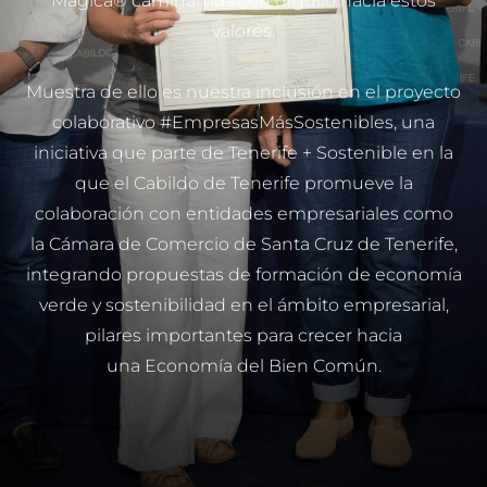
Mágica®
caminamos con orgullo hacia estos
valores.
Muestra de ello es nuestra inclusión en el proyecto
colaborativo
#‎EmpresasMásSostenibles,
una
iniciativa que parte de
Tenerife + Sostenible
en la
que el Cabildo de Tenerife promueve la
colaboración con entidades empresariales como
la Cámara de Comercio de Santa Cruz de Tenerife,
integrando propuestas de formación de
economía
verde
y sostenibilidad en el ámbito empresarial,
pilares importantes para crecer hacia
una
Economía del Bien Común.